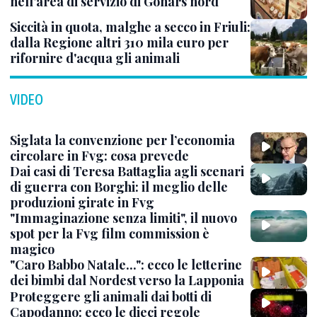
nell'area di servizio di Gonars nord
Siccità in quota, malghe a secco in Friuli:
dalla Regione altri 310 mila euro per
rifornire d'acqua gli animali
VIDEO
Siglata la convenzione per l’economia
circolare in Fvg: cosa prevede
Dai casi di Teresa Battaglia agli scenari
di guerra con Borghi: il meglio delle
produzioni girate in Fvg
"Immaginazione senza limiti", il nuovo
spot per la Fvg film commission è
magico
"Caro Babbo Natale...": ecco le letterine
dei bimbi dal Nordest verso la Lapponia
Proteggere gli animali dai botti di
Capodanno: ecco le dieci regole