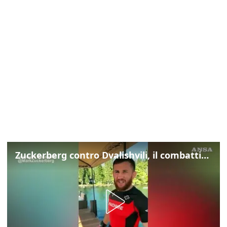
Zuckerberg contro Dvalishvili, il combattimento in mezzo a un lago