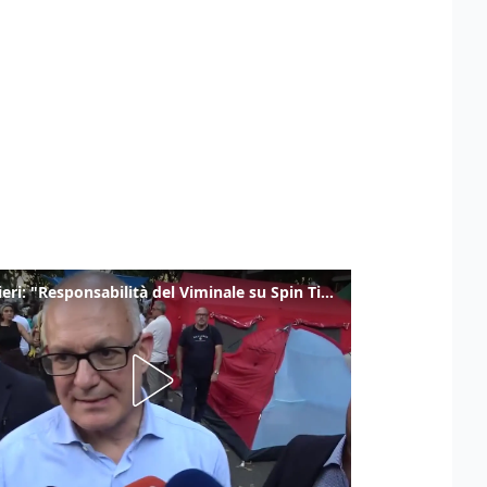
Gualtieri: "Responsabilità del Viminale su Spin Time? La posizione dei partiti è nota"