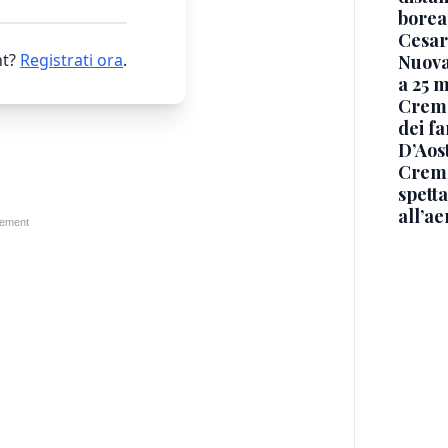
borea
Cesar
t?
Registrati ora
.
Nuova
a 25 m
Cremo
dei f
D’Aos
Cremo
spetta
all’a