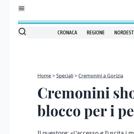
CRONACA
REGIONE
NORDEST
Home
Speciali
Cremonini a Gorizia
Cremonini show
blocco per i p
Il questore: «L’accesso e l’uscita i m