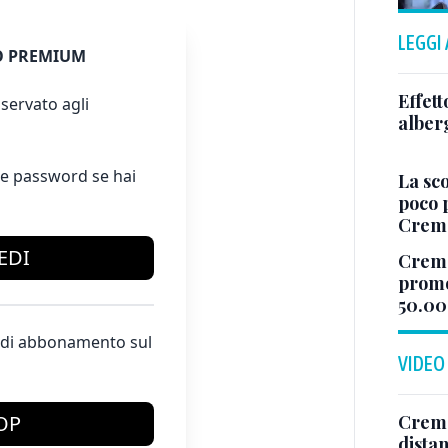
LEGGI
 PREMIUM
Effett
servato agli
alberg
e password se hai
La sco
poco 
Cremo
EDI
Cremo
promo
50.00
te di abbonamento sul
VIDEO
Cremon
OP
distan