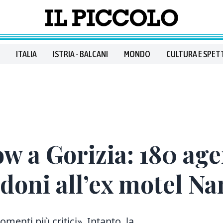
ITALIA
ISTRIA - BALCANI
MONDO
CULTURA E SPET
 a Gorizia: 180 agen
edoni all’ex motel Na
omenti più critici». Intanto, la