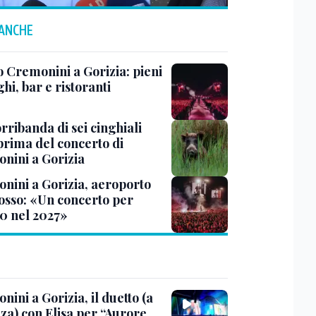
 ANCHE
o Cremonini a Gorizia: pieni
hi, bar e ristoranti
rribanda di sei cinghiali
prima del concerto di
nini a Gorizia
nini a Gorizia, aeroporto
sso: «Un concerto per
0 nel 2027»
ini a Gorizia, il duetto (a
za) con Elisa per “Aurore