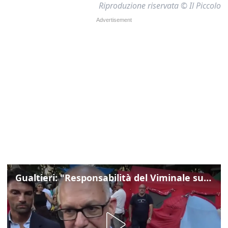
Riproduzione riservata © Il Piccolo
Gualtieri: "Responsabilità del Viminale su Spin Time? La posizione dei partiti è nota"