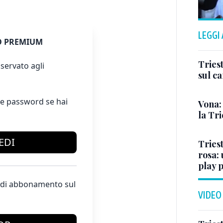
LEGGI
 PREMIUM
Triest
servato agli
sul c
e password se hai
Vona:
la Tri
EDI
Triest
rosa: 
play 
te di abbonamento sul
VIDEO