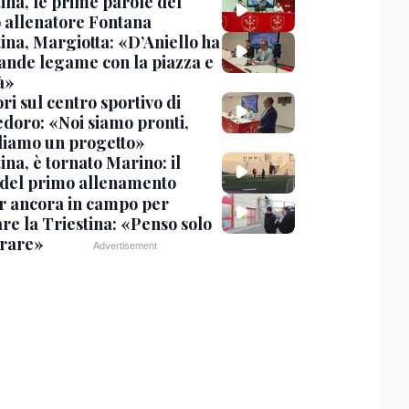
ina, le prime parole del
 allenatore Fontana
ina, Margiotta: «D’Aniello ha
ande legame con la piazza e
tà»
ri sul centro sportivo di
doro: «Noi siamo pronti,
diamo un progetto»
ina, è tornato Marino: il
 del primo allenamento
r ancora in campo per
re la Triestina: «Penso solo
orare»