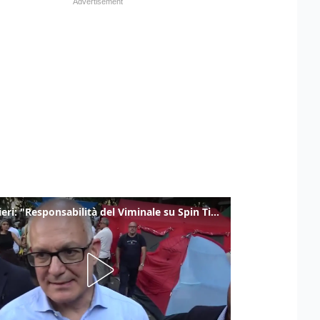
Gualtieri: "Responsabilità del Viminale su Spin Time? La posizione dei partiti è nota"