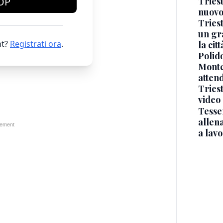
Triest
OP
nuovo
Triest
un gr
t?
Registrati ora
.
la cit
Polido
Monte
atten
Triest
video
Tesse
allena
a lav