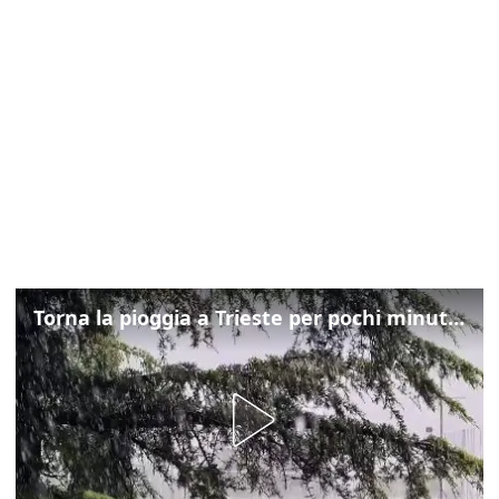
Torna la pioggia a Trieste per pochi minuti: ma il caldo non molla