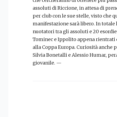
che cercheranno di ottenere più pass
assoluti di Riccione, in attesa di pre
per club con le sue stelle, visto che q
manifestazione sarà libero. In totale
nuotatori tra gli assoluti e 20 esordien
Tominec e Ippolito appena rientrati
alla Coppa Europa. Curiosità anche p
Silvia Bonetalli e Alessio Humar, per
giovanile. —