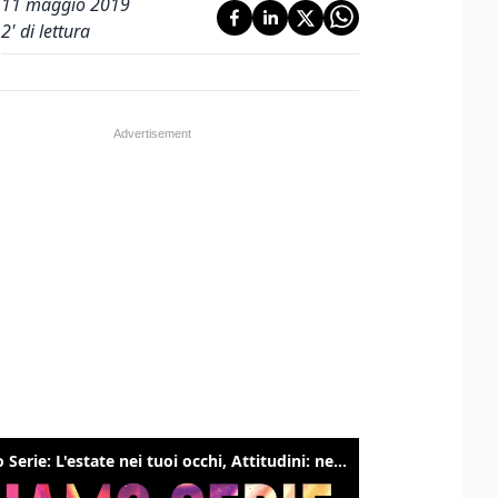
11 maggio 2019
2
' di lettura
Siamo Serie: L'estate nei tuoi occhi, Attitudini: nessuna, The bear