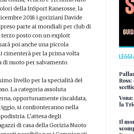
colori della InSport Ranerosse, la
dicembre 2018 i goriziani Davide
reso parte ai mondiali per club di
l terzo posto con un exploit
i sarà poi anche una piccola
si cimenterà per la prima volta
LEGGI
ra di nuoto per salvamento.
Pallac
o livello per la specialità del
Ross:
scetti
aso. La categoria assoluta
Vona:
erna, opportunamente riscaldata,
la Tri
iggio, si confronteranno nella
podistria. L’attesa degli
Il mo
agazzi di casa della Gorizia Nuoto
scomp