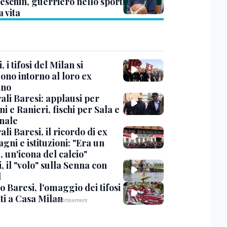
eschin, guerriero nello sport
a vita
, i tifosi del Milan si
ono intorno al loro ex
ano
ali Baresi: applausi per
i e Ranieri, fischi per Sala e
nale
li Baresi, il ricordo di ex
ni e istituzioni: "Era un
 un'icona del calcio"
, il "volo" sulla Senna con
l
 Baresi, l'omaggio dei tifosi
ti a Casa Milan