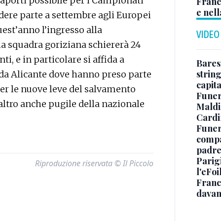
aporti possibile per i Campionati
Franc
e nell
ndere parte a settembre agli Europei
uest’anno l’ingresso alla
VIDEO
 la squadra goriziana schiererà 24
ti, e in particolare si affida a
Baresi
string
 da Alicante dove hanno preso parte
capit
er le nuove leve del salvamento
Funer
altro anche pugile della nazionale
Maldin
Cardi
Funera
compag
padre,
Parigi
Riproduzione riservata © Il Piccolo
l'eFoi
Franco
davan