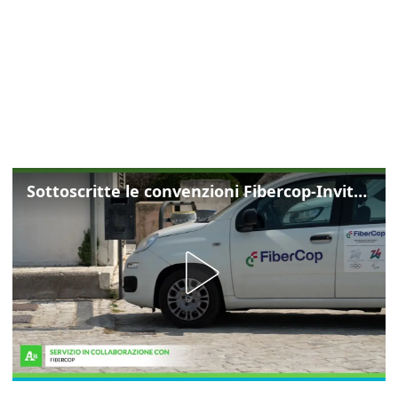
Sottoscritte le convenzioni Fibercop-Invitalia, fibra ottica per 477 mila civici