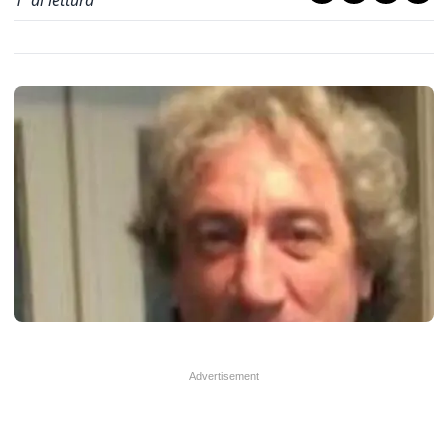
1
' di lettura