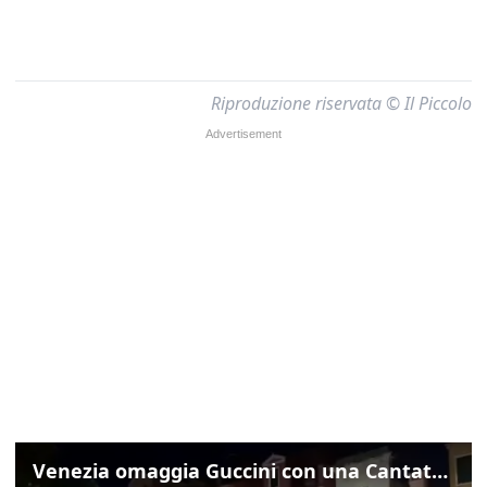
Riproduzione riservata © Il Piccolo
Venezia omaggia Guccini con una Cantata Anarchica in campo Santa Margherita