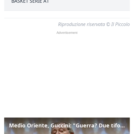
BASKET SERIE A1
Riproduzione riservata © Il Piccolo
Medio Oriente, Guccini: "Guerra? Due tifoserie che si urlano contro e dimenticano vittime"