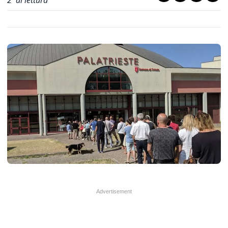
2
' di lettura