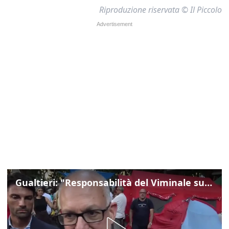
Riproduzione riservata © Il Piccolo
Gualtieri: "Responsabilità del Viminale su Spin Time? La posizione dei partiti è nota"