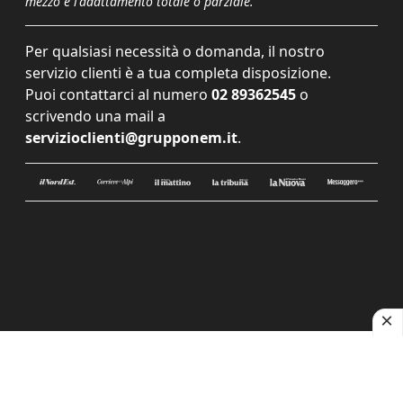
mezzo e l'adattamento totale o parziale.
Per qualsiasi necessità o domanda, il nostro
servizio clienti è a tua completa disposizione.
Puoi contattarci al numero
02 89362545
o
scrivendo una mail a
servizioclienti@grupponem.it
.
Le tue preferenze relative alla privacy
Informativa sulla raccolta