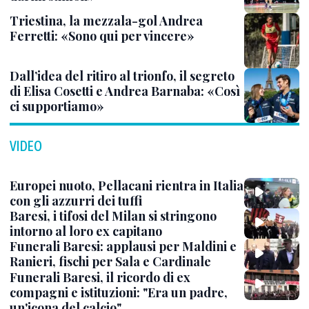
Triestina, la mezzala-gol Andrea
Ferretti: «Sono qui per vincere»
Dall’idea del ritiro al trionfo, il segreto
di Elisa Cosetti e Andrea Barnaba: «Così
ci supportiamo»
VIDEO
Europei nuoto, Pellacani rientra in Italia
con gli azzurri dei tuffi
Baresi, i tifosi del Milan si stringono
intorno al loro ex capitano
Funerali Baresi: applausi per Maldini e
Ranieri, fischi per Sala e Cardinale
Funerali Baresi, il ricordo di ex
compagni e istituzioni: "Era un padre,
un'icona del calcio"