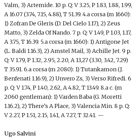
Valm, 3) Artemide. 10 p. Q: V 3.25, P 1.83, 1.88, 1.99,
A 16.07 (3.74, 7.15, 4.88), T 51.39. 4.a corsa (m 1660):
1) Zofran De Gleris (D. Del Cielo 1.17), 2) Zeus
Matto, 3) Zelda Of Nando. 7 p. Q: V 1.49, P 1.03, 1.17,
A 3.75, T 16.39. 5.a corsa (m 1660): 1) Antigone Jet
(L. Baldi 1.16.3), 2) Amstel Mail, 3) Achille Jet. 9 p.
Q: V 1.79, P 1.32, 2.95, 2.20, A 13,27 (3.30, 3.42, 7.29)
T 35.91. 6.a corsa (m 2080): 1) Tutankamon (J.
Benfenati 1.16.9), 2) Unvero Zs, 3) Verso Rifredi. 6
p. Q: V 1.74, P 1.40, 2.62, A 4.82, T 13.49. 8.a c. (m
2060 gentleman): 1) Varden Baba (G. Moretti
1.16.2), 2) There’s A Place, 3) Valencia Min. 8 p. Q:
V 2.27, P 1.51, 2.15, 1.41, A 7.27, T 32.41. —
Ugo Salvini