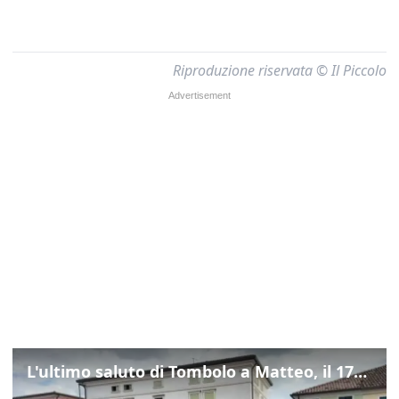
Riproduzione riservata © Il Piccolo
L'ultimo saluto di Tombolo a Matteo, il 17enne morto di tumore. Il video