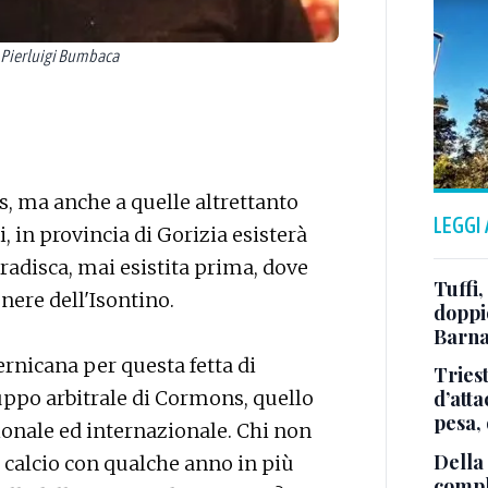
 Pierluigi Bumbaca
s, ma anche a quelle altrettanto
LEGGI
i, in provincia di Gorizia esisterà
Gradisca, mai esistita prima, dove
Tuffi,
nere dell'Isontino.
doppio
Barna
rnicana per questa fetta di
Tries
d’att
gruppo arbitrale di Cormons, quello
pesa, 
ionale ed internazionale. Chi non
Della
di calcio con qualche anno in più
comple