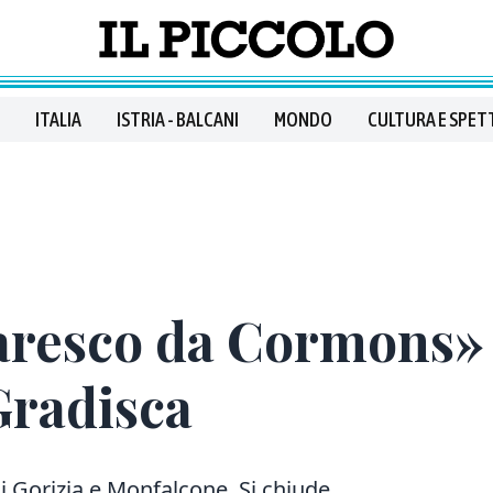
ITALIA
ISTRIA - BALCANI
MONDO
CULTURA E SPET
resco da Cormons» A
Gradisca
i Gorizia e Monfalcone. Si chiude