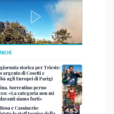
 ANCHE
 giornata storica per Trieste:
 argento di Cosetti e
bà agli Europei di Parigi
tina, Sorrentino perno
acco: «La categoria non mi
davanti siamo forti»
 Rosa e Cassinerio:
tato lo staff tecnico della