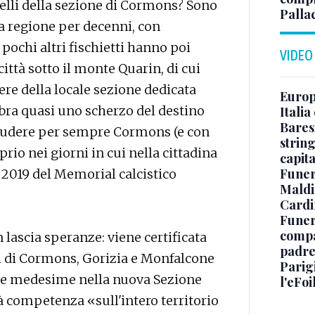
oselli della sezione di Cormons? Sono
Palla
lla regione per decenni, con
pochi altri fischietti hanno poi
VIDEO
ittà sotto il monte Quarin, di cui
ere della locale sezione dedicata
Europe
bra quasi uno scherzo del destino
Italia
Baresi
chiudere per sempre Cormons (e con
string
rio nei giorni in cui nella cittadina
capit
Funer
e 2019 del Memorial calcistico
Maldin
Cardi
Funera
compag
n lascia speranze: viene certificata
padre,
ni di Cormons, Gorizia e Monfalcone
Parigi
le medesime nella nuova Sezione
l'eFoi
 competenza «sull'intero territorio