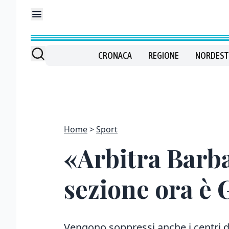
CRONACA
REGIONE
NORDEST
Home
Sport
«Arbitra Barba
sezione ora è 
Vengono soppressi anche i centri d