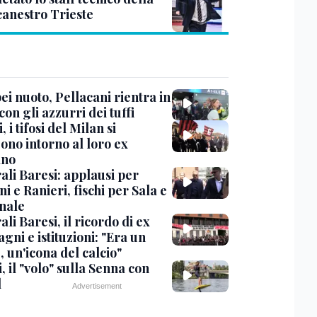
canestro Trieste
i nuoto, Pellacani rientra in
 con gli azzurri dei tuffi
, i tifosi del Milan si
ono intorno al loro ex
ano
ali Baresi: applausi per
i e Ranieri, fischi per Sala e
nale
li Baresi, il ricordo di ex
ni e istituzioni: "Era un
 un'icona del calcio"
, il "volo" sulla Senna con
l