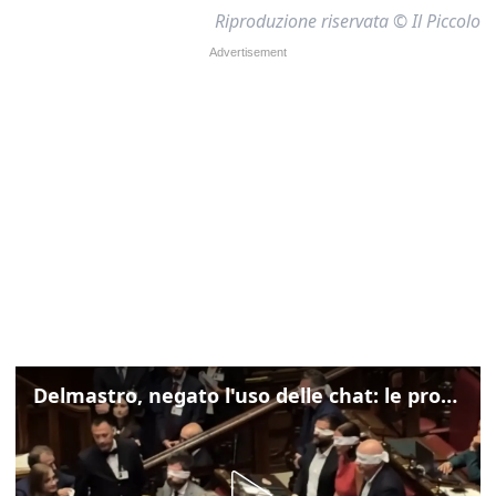
Riproduzione riservata © Il Piccolo
Delmastro, negato l'uso delle chat: le proteste di Avs e M5s