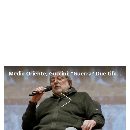
Medio Oriente, Guccini: "Guerra? Due tifoserie che si urlano contro e dimenticano vittime"