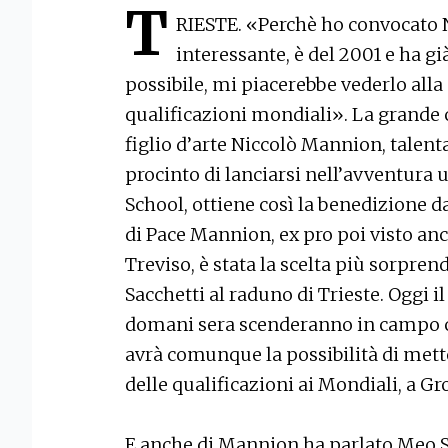
T
RIESTE. «Perchè ho convocato 
interessante, è del 2001 e ha g
possibile, mi piacerebbe vederlo alla 
qualificazioni mondiali». La grande c
figlio d’arte Niccolò Mannion, talent
procinto di lanciarsi nell’avventura 
School, ottiene così la benedizione da 
di Pace Mannion, ex pro poi visto anche
Treviso, è stata la scelta più sorpren
Sacchetti al raduno di Trieste. Oggi il
domani sera scenderanno in campo co
avrà comunque la possibilità di mette
delle qualificazioni ai Mondiali, a Gr
E anche di Mannion ha parlato Meo S