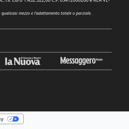
c. i.v. Euro 1.432.522,00 C.F. 05412000266 e REA VE-
n qualsiasi mezzo e l'adattamento totale o parziale.
Chiudi
cy