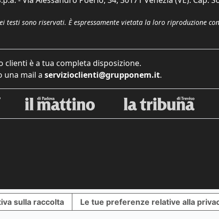
p.a. - Via Alessandro Poerio, 34, 30171 Venezia (VE). Cap. So
dei testi sono riservati. È espressamente vietata la loro riproduzione co
o clienti è a tua completa disposizione.
 una mail a
servizioclienti@grupponem.it
.
iva sulla raccolta
Le tue preferenze relative alla priva