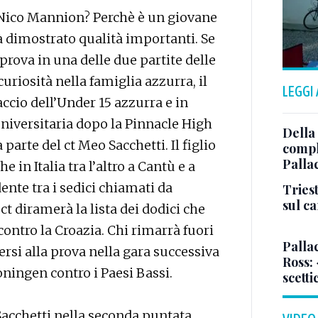
Nico Mannion? Perchè è un giovane
ià dimostrato qualità importanti. Se
prova in una delle due partite delle
uriosità nella famiglia azzurra, il
LEGGI
accio dell’Under 15 azzurra e in
universitaria dopo la Pinnacle High
Della
parte del ct Meo Sacchetti. Il figlio
comple
Palla
 in Italia tra l’altro a Cantù e a
dente tra i sedici chiamati da
Triest
sul c
 ct diramerà la lista dei dodici che
ntro la Croazia. Chi rimarrà fuori
Pallac
rsi alla prova nella gara successiva
Ross:
oningen contro i Paesi Bassi.
scetti
acchetti nella seconda puntata