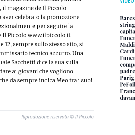
VIDEO
, il magazine de Il Piccolo
o aver celebrato la promozione
Baresi
string
cezionalmente per seguire la
capit
e Il Piccolo www.ilpiccolo.it
Funer
le 12, sempre sullo stesso sito, si
Maldin
Cardi
commissario tecnico azzurro. Una
Funera
ale Sacchetti dice la sua sulla
compag
padre,
 dare ai giovani che vogliono
Parigi
che da sempre indica Meo tra i suoi
l'eFoi
Franco
davan
Riproduzione riservata © Il Piccolo