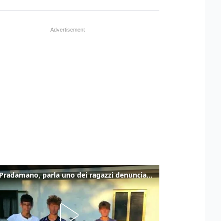
Caso Pradamano, parla uno dei ragazzi denunciati per la limonata: "Volevo anche aiutare i miei"