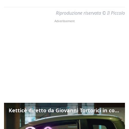
Riproduzione riservata © Il Piccolo
Ketticè diretto da Giovanni Tortorici in concorso al Locarno Film Festival