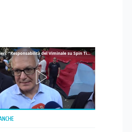
Gualtieri: "Responsabilità del Viminale su Spin Time? La posizione dei partiti è nota"
 ANCHE