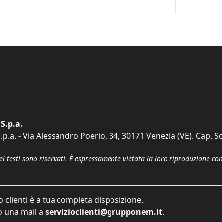
S.p.a.
p.a. - Via Alessandro Poerio, 34, 30171 Venezia (VE). Cap. So
dei testi sono riservati. È espressamente vietata la loro riproduzione co
o clienti è a tua completa disposizione.
 una mail a
servizioclienti@grupponem.it
.