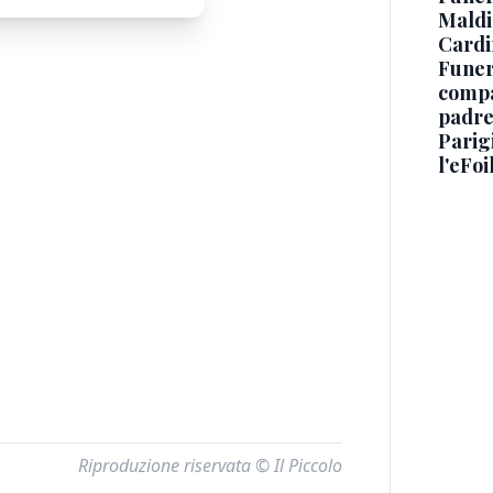
Maldin
Cardi
Funera
compag
padre,
Parigi
l'eFoi
Riproduzione riservata © Il Piccolo