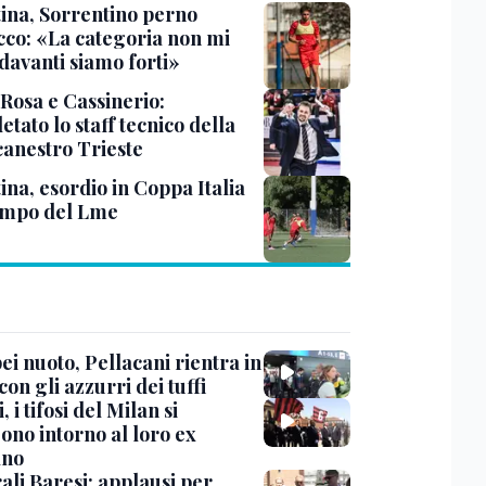
tina, Sorrentino perno
acco: «La categoria non mi
davanti siamo forti»
 Rosa e Cassinerio:
tato lo staff tecnico della
canestro Trieste
ina, esordio in Coppa Italia
ampo del Lme
i nuoto, Pellacani rientra in
 con gli azzurri dei tuffi
, i tifosi del Milan si
ono intorno al loro ex
ano
ali Baresi: applausi per