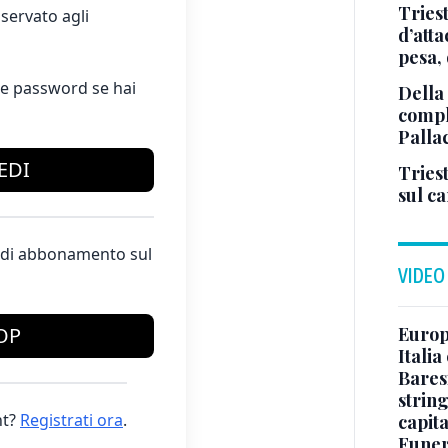
Tries
servato agli
d’att
pesa, 
e password se hai
Della
comple
Palla
EDI
Triest
sul c
te di abbonamento sul
VIDEO
Europe
OP
Italia
Baresi
string
t?
Registrati ora
.
capit
Funer