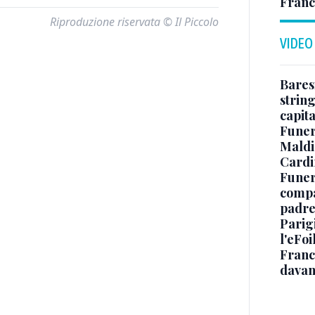
Franc
Riproduzione riservata © Il Piccolo
VIDEO
Baresi
string
capit
Funer
Maldin
Cardi
Funera
compag
padre,
Parigi
l'eFoi
Franco
davan