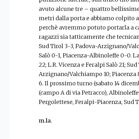
avuto alcune tre – quattro bellissime 
metri dalla porta e abbiamo colpito 
perchè avremmo potuto portarla a ca
ragazzi sia tatticamente che tecnicame
Sud Tirol 3-3, Padova-Arzignano/Val
Salò 0-1, Piacenza-Albinoleffe 0-0. La
22; L.R. Vicenza e Feralpi Salò 21; Sud 
Arzignano/Valchiampo 10; Piacenza 8
6. Il prossimo turno (sabato 14 dicemb
(campo A di via Petracco), Albinoleff
Pergolettese, Feralpi-Piacenza, Sud
m.la.