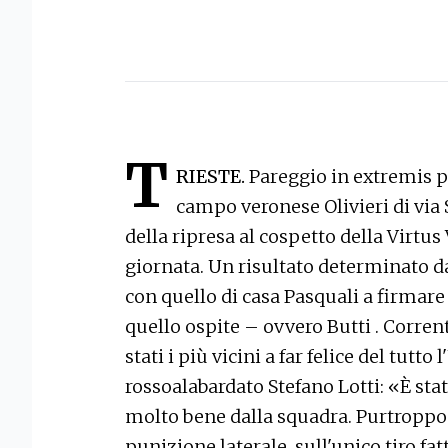
T
RIESTE.
Pareggio in extremis pe
campo veronese Olivieri di via 
della ripresa al cospetto della Virt
giornata. Un risultato determinato da
con quello di casa Pasquali a firmare 
quello ospite – ovvero Butti . Corren
stati i più vicini a far felice del tutto
rossoalabardato Stefano Lotti: «È stat
molto bene dalla squadra. Purtroppo
punizione laterale, sull'unico tiro fa