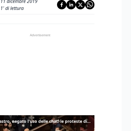
11 dicembre 2019
1
' di lettura
Delmastro, negato l'uso delle chat: le proteste di Avs e M5s