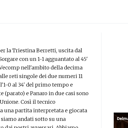
r la Triestina Berretti, uscita dal
Sorgare con un 1-1 agguantato al 45'
us Vecomp nell'ambito della decima
lle reti singole dei due numeri 11
l'1-0 al 34' del primo tempo e
te (parato) e Panaro in due casi sono
 l'Unione. Così il tecnico
a una partita interpretata e giocata
 siamo andati sotto su una
tto dai nostri avversari. Abbiamo