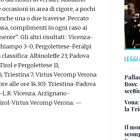
occasioni in area di rigore, a pochi
anche una o due traverse. Peccato
sa, complimenti in ogni caso ai
nte”. Gli altri risultati : Vicenza-
chiampo 3-0, Pergolettese-Feralpi
 classifica: Albinoleffe 23; Padova
LEGGI
Tirol e Pergolettese 11;
; Triestina 7; Virtus Vecomp Verona
Pallac
re alle ore 14.30): Triestina-Padova
Ross:
scetti
e-L.R. Vicenza, Arzignano-
Vona:
 Tirol-Virtus Vecomp Verona. —
la Tri
Il mo
scomp