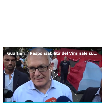
Gualtieri: "Responsabilità del Viminale su Spin Time? La posizione dei partiti è nota"