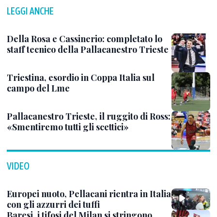
LEGGI ANCHE
Della Rosa e Cassinerio: completato lo
staff tecnico della Pallacanestro Trieste
Triestina, esordio in Coppa Italia sul
campo del Lme
Pallacanestro Trieste, il ruggito di Ross:
«Smentiremo tutti gli scettici»
VIDEO
Europei nuoto, Pellacani rientra in Italia
con gli azzurri dei tuffi
Baresi, i tifosi del Milan si stringono