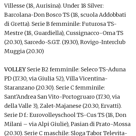
Villesse (18, Aurisina). Under 18 Silver:
Barcolana-Don Bosco TS (18, scuola Addobbati
di Gretta). Serie B femminile: Futurosa TS-
Mestre (18, Guardiella), Cussignacco-Oma TS
(20.30), Sarcedo-S.G.T. (19.30), Rovigo-Interclub
Muggia (20.30)
VOLLEY
Serie B2 femminile: Seleco TS-Aduna
PD (17.30, via Giulia 52), Villa Vicentina-
Staranzano (20.30). Serie C femminile:
Sant'Andrea San Vito-Portogruaro (17.30, via
della Valle 3), Zalet-Majanese (20.30, Ervatti).
Serie D f.: Eurovolleyschool TS-Cus TS (18, Don
Milani – via Alpi Giulie), Pasian di Prato-Mossa
(20.30). Serie C maschile: Sloga Tabor Televita-