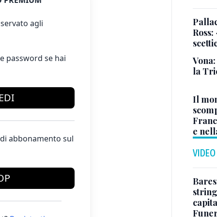
 PREMIUM
Pallac
servato agli
Ross:
scetti
e password se hai
Vona:
la Tri
EDI
Il mo
scomp
Franc
e nell
te di abbonamento sul
VIDEO
OP
Baresi
string
capit
Funer