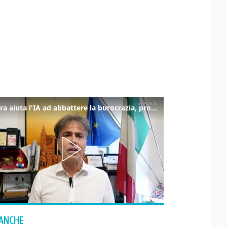
La fibra aiuta l'IA ad abbattere la burocrazia, progetto pilota in Veneto
 ANCHE