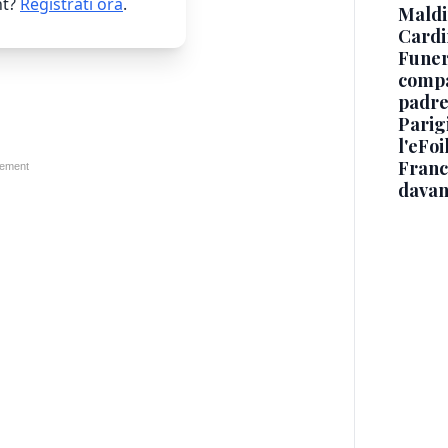
t?
Registrati ora
.
Maldin
Cardi
Funera
compag
padre,
Parigi
l'eFoi
Franco
davan