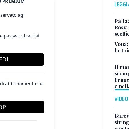
 PREMIUM
LEGGI
servato agli
Pallac
Ross:
scetti
e password se hai
Vona:
la Tri
EDI
Il mo
scomp
Franc
te di abbonamento sul
e nell
VIDEO
OP
Baresi
string
capit