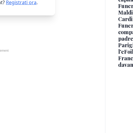
t?
Registrati ora
.
Funer
Maldin
Cardi
Funera
compag
padre,
Parigi
l'eFoi
Franco
davan