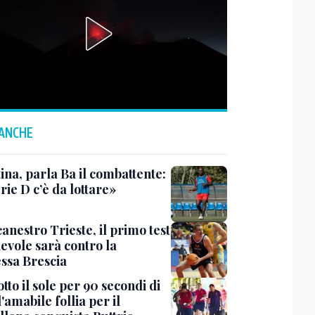
 ANCHE
ina, parla Ba il combattente:
rie D c’è da lottare»
anestro Trieste, il primo test
evole sarà contro la
ssa Brescia
tto il sole per 90 secondi di
 l'amabile follia per il