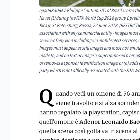
epa06830667 Philippe Coutinho (C) of Brazil scores the
Navas (L) during the FIFA World Cup 2018 group E prel
Rica in St.Petersburg, Russia, 22 June 2018. (RESTRICTI
association with any commercial entity - Images must no
service of any kind including via mobile alert service
Images must appear as still images and must not emulat
made to, and no text or image is superimposed over, an
or removes a sponsor identification image; or (b) adds 
party which is not officially associated with the FIF
Q
uando vedi un omone di 56 anni
viene travolto e si alza sorri
hanno regalato la playstation, capisci
quell’omone è
Adenor Leonardo Bac
quella scena così goffa va in scena a