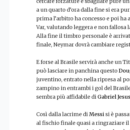
cercare forzature e sbagliare pure un p
a un quarto d’ora dalla fine si era p
prima l’arbitro ha concesso e poi ha 
Var, valutando leggera e non fallosa l
Alla fine il timbro personale è arrivat
finale, Neymar dovrà cambiare regist
E forse al Brasile servirà anche un Ti
può lasciare in panchina questo
Dou
juventino, entrato nella ripresa al po
zampino in entrambi i gol del Brasil
sembra più affidabile di
Gabriel Jesu
Così dalla lacrime di
Messi
si è passa
al fischio finale quasi a ringraziare il