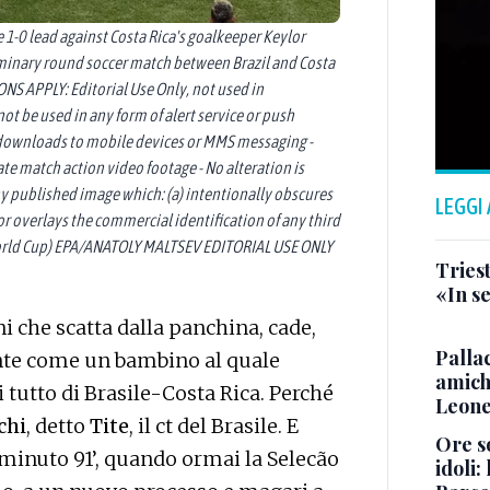
 1-0 lead against Costa Rica's goalkeeper Keylor
iminary round soccer match between Brazil and Costa
ONS APPLY: Editorial Use Only, not used in
t be used in any form of alert service or push
s, downloads to mobile devices or MMS messaging -
e match action video footage - No alteration is
y published image which: (a) intentionally obscures
LEGGI
or overlays the commercial identification of any third
A World Cup) EPA/ANATOLY MALTSEV EDITORIAL USE ONLY
Triest
«In se
 che scatta dalla panchina, cade,
Pallac
dente come un bambino al quale
amich
 tutto di Brasile-Costa Rica. Perché
Leone
chi
, detto
Tite
, il ct del Brasile. E
Ore so
l minuto 91’, quando ormai la Selecão
idoli: