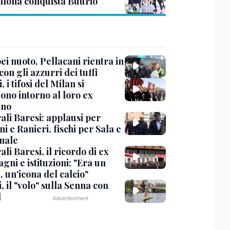
llona conquista Buttrio
i nuoto, Pellacani rientra in
 con gli azzurri dei tuffi
, i tifosi del Milan si
ono intorno al loro ex
ano
ali Baresi: applausi per
i e Ranieri, fischi per Sala e
nale
li Baresi, il ricordo di ex
ni e istituzioni: "Era un
 un'icona del calcio"
, il "volo" sulla Senna con
l