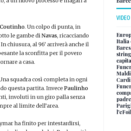
Barce
o, a un nuovo processo e magari a
VIDEO
Coutinho
. Un colpo di punta, in
Europe
sotto le gambe di
Navas
, ricacciando
Italia
n chiusura, al 96’ arriverà anche il
Baresi
sante la sconfitta per il povero
string
capit
tornare a casa.
Funer
Maldin
. Una squadra così completa in ogni
Cardi
Funera
do questa partita. Invece
Paulinho
compag
i, involuti in un giro palla senza
padre,
Parigi
pre al limite dell’area.
l'eFoi
mar ha finito per intestardirsi,