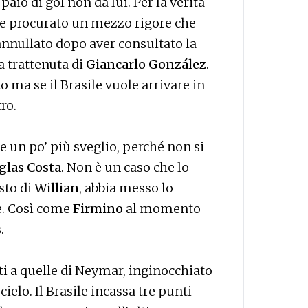
aio di gol non da lui. Per la verità
ure procurato un mezzo rigore che
annullato dopo aver consultato la
a trattenuta di
Giancarlo González
.
o ma se il Brasile vuole arrivare in
ro.
te un po’ più sveglio, perché non si
glas Costa
. Non è un caso che lo
sto di
Willian
, abbia messo lo
e. Così come
Firmino
al momento
s
.
ti a quelle di Neymar, inginocchiato
 cielo. Il Brasile incassa tre punti