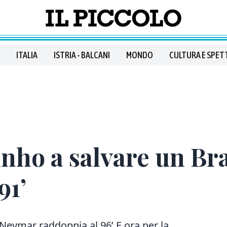
ITALIA
ISTRIA - BALCANI
MONDO
CULTURA E SPET
nho a salvare un Br
91’
 Neymar raddoppia al 96’ E ora per la