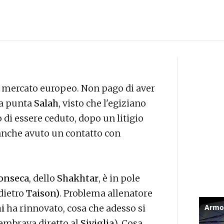
 mercato europeo. Non pago di aver
ra punta
Salah
, visto che l'egiziano
 di essere ceduto, dopo un litigio
 anche avuto un contatto con
onse
ca
, dello
Shakhtar
, è in pole
dietro
Taison)
. Problema allenatore
i
ha rinnovato, cosa che adesso si
embrava diretto al
Siviglia
). Cosa