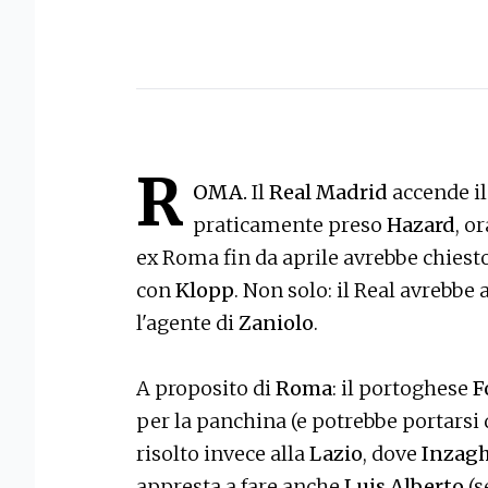
R
OMA.
Il
Real Madrid
accende il
praticamente preso
Hazard
, o
ex Roma fin da aprile avrebbe chiesto
con
Klopp
. Non solo: il Real avrebbe
l'agente di
Zaniolo
.
A proposito di
Roma
: il portoghese
F
per la panchina (e potrebbe portarsi 
risolto invece alla
Lazio
, dove
Inzagh
appresta a fare anche
Luis Alberto
(s