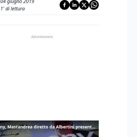
04 giugno 2019
1
' di lettura
Armony, Mastandrea diretto da Albertini presenta la sua famiglia diversa ma felice