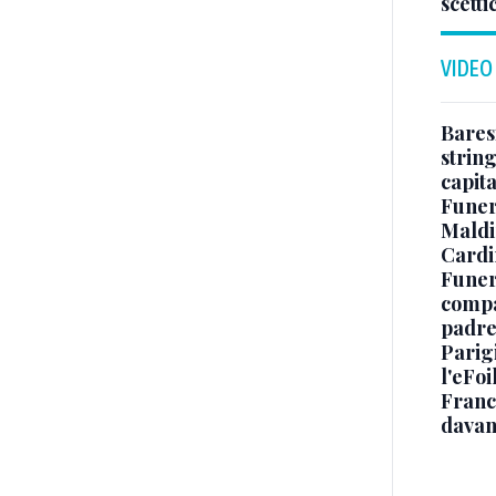
scetti
VIDEO
Baresi
string
capit
Funer
Maldin
Cardi
Funera
compag
padre,
Parigi
l'eFoi
Franco
davan