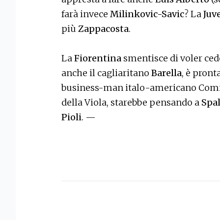
farà invece
Milinkovic-Savic
? La
Juv
più
Zappacosta
.
La
Fiorentina
smentisce di voler ce
anche il cagliaritano
Barella
, è pront
business-man italo-americano Comis
della Viola, starebbe pensando a
Spal
Pioli
. —