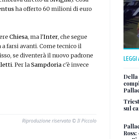
entus
ha offerto 60 milioni di euro
dere
Chiesa
, ma l'
Inter
, che segue
a a farsi avanti. Come tecnico il
so, se diventerà il nuovo padrone
LEGGI
letti
. Per la
Sampdoria
c'è invece
Della
comple
Palla
Triest
sul c
Riproduzione riservata © Il Piccolo
Pallac
Ross: