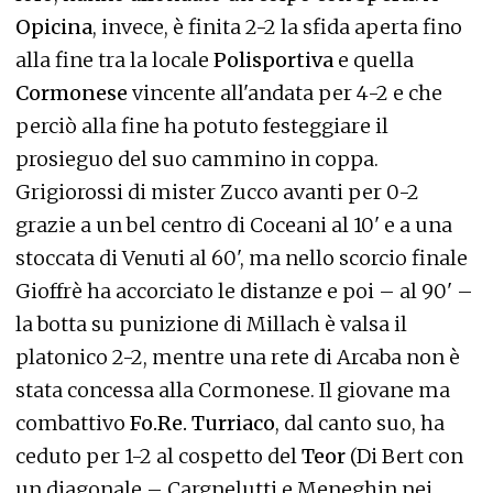
Opicina
, invece, è finita 2-2 la sfida aperta fino
alla fine tra la locale
Polisportiva
e quella
Cormonese
vincente all'andata per 4-2 e che
perciò alla fine ha potuto festeggiare il
prosieguo del suo cammino in coppa.
Grigiorossi di mister Zucco avanti per 0-2
grazie a un bel centro di Coceani al 10' e a una
stoccata di Venuti al 60', ma nello scorcio finale
Gioffrè ha accorciato le distanze e poi – al 90' –
la botta su punizione di Millach è valsa il
platonico 2-2, mentre una rete di Arcaba non è
stata concessa alla Cormonese. Il giovane ma
combattivo
Fo.Re. Turriaco
, dal canto suo, ha
ceduto per 1-2 al cospetto del
Teor
(Di Bert con
un diagonale – Cargnelutti e Meneghin nei