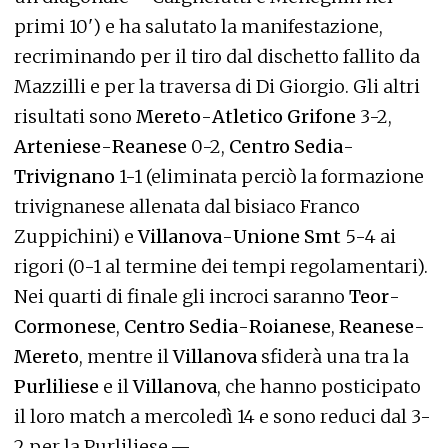
primi 10') e ha salutato la manifestazione,
recriminando per il tiro dal dischetto fallito da
Mazzilli e per la traversa di Di Giorgio. Gli altri
risultati sono
Mereto
-
Atletico Grifone
3-2,
Arteniese
-
Reanese
0-2,
Centro Sedia
-
Trivignano
1-1 (eliminata perciò la formazione
trivignanese allenata dal bisiaco Franco
Zuppichini) e
Villanova
-
Unione Smt
5-4 ai
rigori (0-1 al termine dei tempi regolamentari).
Nei quarti di finale gli incroci saranno
Teor
-
Cormonese
,
Centro Sedia
-
Roianese
,
Reanese
-
Mereto
, mentre il
Villanova
sfiderà una tra la
Purliliese
e il
Villanova
, che hanno posticipato
il loro match a mercoledì 14 e sono reduci dal 3-
2 per la Purliliese.—