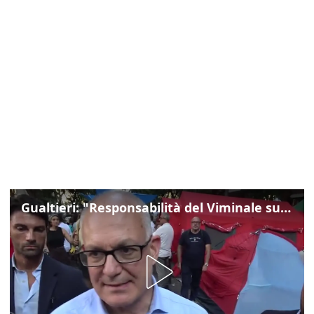
Gualtieri: "Responsabilità del Viminale su Spin Time? La posizione dei partiti è nota"