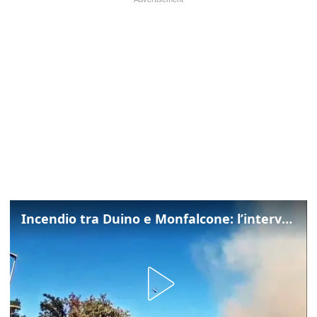
Incendio tra Duino e Monfalcone: l’intervento dei vigili del fuoco