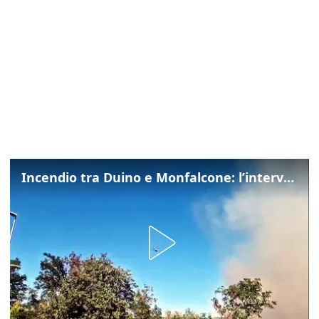
Incendio tra Duino e Monfalcone: l’intervento dei vigili del fuoco