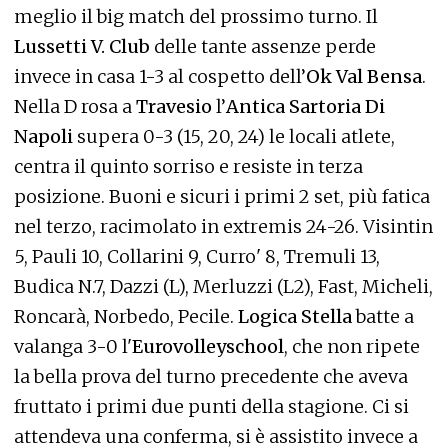
meglio il big match del prossimo turno. Il
Lussetti V. Club
delle tante assenze perde
invece in casa 1-3 al cospetto dell’
Ok Val Bensa
.
Nella D rosa a
Travesio
l’
Antica Sartoria Di
Napoli
supera 0-3 (15, 20, 24) le locali atlete,
centra il quinto sorriso e resiste in terza
posizione. Buoni e sicuri i primi 2 set, più fatica
nel terzo, racimolato in extremis 24-26. Visintin
5, Pauli 10, Collarini 9, Curro' 8, Tremuli 13,
Budica N.7, Dazzi (L), Merluzzi (L2), Fast, Micheli,
Roncarà, Norbedo, Pecile.
Logica Stella
batte a
valanga 3-0 l'
Eurovolleyschool
, che non ripete
la bella prova del turno precedente che aveva
fruttato i primi due punti della stagione. Ci si
attendeva una conferma, si è assistito invece a