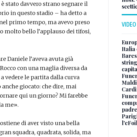
 è stato davvero strano segnare il
scetti
rio in questo stadio – ha detto a
e nel primo tempo, ma avevo preso
VIDEO
 molto bello l’applauso dei tifosi,
Europe
Italia
Baresi
re Daniele l’aveva avuta già
string
l Rocco con una maglia diversa da
capit
Funer
a vedere le partita dalla curva
Maldin
o anche giocato: che dire, mai
Cardi
ornare qui un giorno? Mi farebbe
Funera
compag
da me».
padre,
Parigi
l'eFoi
ostiene di aver visto una bella
gran squadra, quadrata, solida, ma