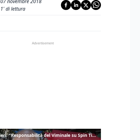
07 novembre 2018
1
' di lettura
Gualtieri: "Responsabilità del Viminale su Spin Time? La posizione dei partiti è nota"