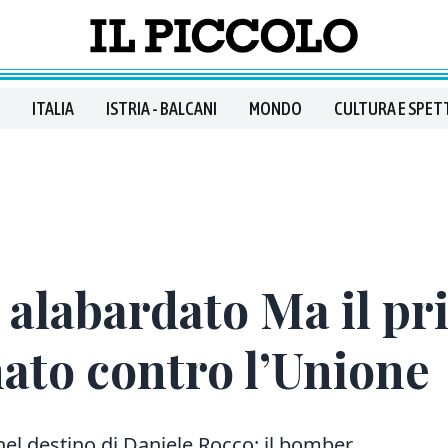
ITALIA
ISTRIA - BALCANI
MONDO
CULTURA E SPET
 alabardato Ma il pr
nato contro l’Unione
el destino di Daniele Rocco: il bomber