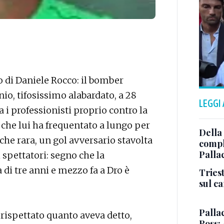
o di Daniele Rocco: il bomber
io, tifosissimo alabardato, a 28
LEGGI
a i professionisti proprio contro la
 che lui ha frequentato a lungo per
Della
che rara, un gol avversario stavolta
comple
Palla
i spettatori: segno che la
 di tre anni e mezzo fa a Dro è
Triest
sul c
Pallac
rispettato quanto aveva detto,
Ross: