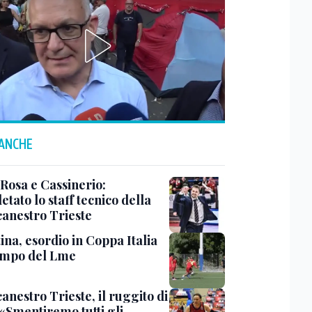
 ANCHE
 Rosa e Cassinerio:
tato lo staff tecnico della
canestro Trieste
ina, esordio in Coppa Italia
ampo del Lme
anestro Trieste, il ruggito di
 «Smentiremo tutti gli