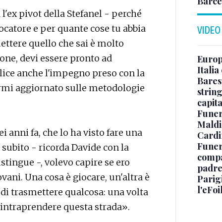
Barce
a l'ex pivot della Stefanel - perché
iocatore e per quante cose tu abbia
VIDEO
mettere quello che sai è molto
one, devi essere pronto ad
Europe
Italia
plice anche l'impegno preso con la
Baresi
ermi aggiornato sulle metodologie
string
capit
Funer
Maldin
i anni fa, che lo ha visto fare una
Cardi
Funera
subito - ricorda Davide con la
compag
tingue -, volevo capire se ero
padre,
ovani. Una cosa è giocare, un'altra è
Parigi
l'eFoi
 di trasmettere qualcosa: una volta
i intraprendere questa strada».