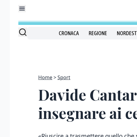
CRONACA
REGIONE
NORDEST
Home
Sport
Davide Cantare
insegnare ai ce
«Riuscire a trasmettere quello che 