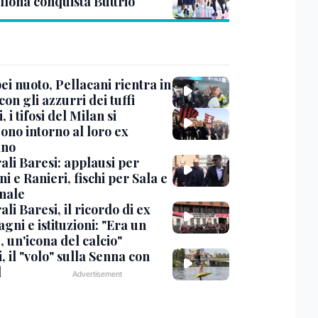
llona conquista Buttrio
i nuoto, Pellacani rientra in
 con gli azzurri dei tuffi
, i tifosi del Milan si
ono intorno al loro ex
ano
ali Baresi: applausi per
i e Ranieri, fischi per Sala e
nale
li Baresi, il ricordo di ex
ni e istituzioni: "Era un
 un'icona del calcio"
, il "volo" sulla Senna con
l