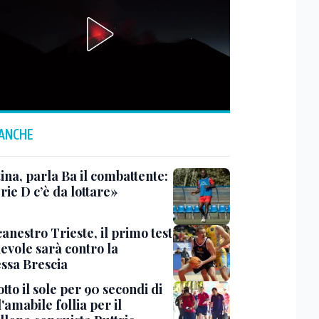
 ANCHE
ina, parla Ba il combattente:
rie D c’è da lottare»
anestro Trieste, il primo test
evole sarà contro la
ssa Brescia
tto il sole per 90 secondi di
 l'amabile follia per il