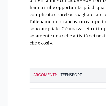
di trent'anni - conclude - ed è normal
hanno mille opportunità, più di quan
complicato e sarebbe sbagliato fare p
l'allenamento, si andava in campetto a
sono ampliate. C'è una varietà di im
solamente una delle attività dei nost
che è così».—
ARGOMENTI:
TEENSPORT