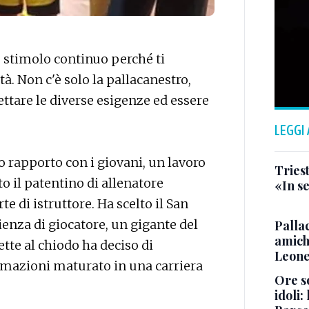
o stimolo continuo perché ti
à. Non c'è solo la pallacanestro,
ettare le diverse esigenze ed essere
LEGGI
uo rapporto con i giovani, un lavoro
Triest
o il patentino di allenatore
«In se
te di istruttore. Ha scelto il San
ienza di giocatore, un gigante del
Pallac
amich
tte al chiodo ha deciso di
Leone
rmazioni maturato in una carriera
Ore so
idoli: