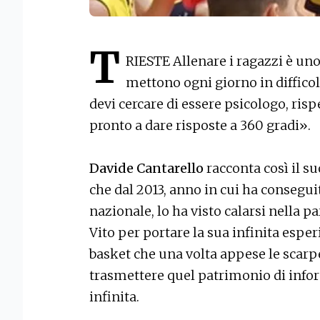
T
RIESTE Allenare i ragazzi è un
mettono ogni giorno in difficolt
devi cercare di essere psicologo, risp
pronto a dare risposte a 360 gradi».
Davide Cantarello
racconta così il s
che dal 2013, anno in cui ha conseguit
nazionale, lo ha visto calarsi nella par
Vito per portare la sua infinita esper
basket che una volta appese le scarpe
trasmettere quel patrimonio di info
infinita.