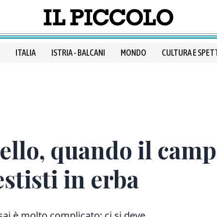
ITALIA
ISTRIA - BALCANI
MONDO
CULTURA E SPET
llo, quando il camp
stisti in erba
sai è molto complicato: ci si deve