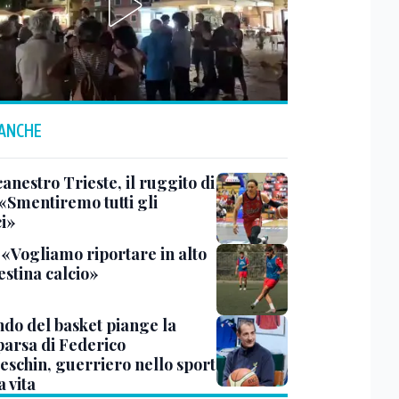
 ANCHE
anestro Trieste, il ruggito di
 «Smentiremo tutti gli
ci»
 «Vogliamo riportare in alto
estina calcio»
ndo del basket piange la
arsa di Federico
eschin, guerriero nello sport
a vita