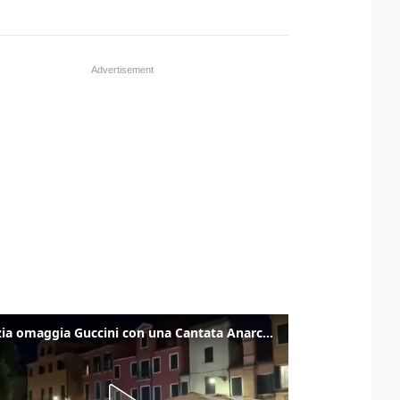
Venezia omaggia Guccini con una Cantata Anarchica in campo Santa Margherita