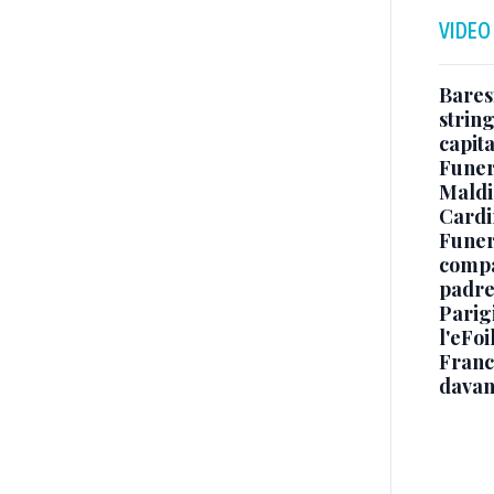
VIDEO
Baresi
string
capit
Funer
Maldin
Cardi
Funera
compag
padre,
Parigi
l'eFoi
Franco
davan