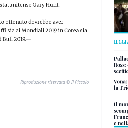
o statunitense Gary Hunt.
ento ottenuto dovrebbe aver
ffi sia ai Mondiali 2019 in Corea sia
d Bull 2019.—
LEGGI
Pallac
Ross:
scetti
Vona:
Riproduzione riservata © Il Piccolo
la Tri
Il mo
scomp
Franc
e nell