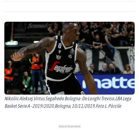
Nikoliic Aleksej.Virtus Segafredo Bologna -De Longhi Treviso.LBA Lega
Basket Serie A - 2019/2020.Bologna, 10/11/2019.Foto L. Pòrcile