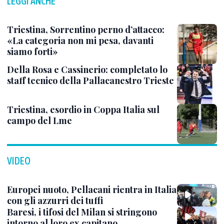
LEGGI ANCHE
Triestina, Sorrentino perno d’attacco:
«La categoria non mi pesa, davanti
siamo forti»
Della Rosa e Cassinerio: completato lo
staff tecnico della Pallacanestro Trieste
Triestina, esordio in Coppa Italia sul
campo del Lme
VIDEO
Europei nuoto, Pellacani rientra in Italia
con gli azzurri dei tuffi
Baresi, i tifosi del Milan si stringono
intorno al loro ex capitano