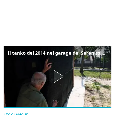
Il tanko del 2014 nel garage del Serenissimo: «Ecco come potevamo resistere per qualche giornata»