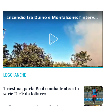
Incendio tra Duino e Monfalcone: l’intervento dei vigili del fuoco
LEGGI ANCHE
Triestina, parla Ba il combattente: «In
serie D c’è da lottare»