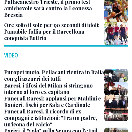
Pallacanestro Trieste, il primo test
amichevole sarà contro la Leonessa
Brescia
Ore sotto il sole per 90 secondi di idoli:
l'amabile follia per il Barcellona
conquista Buttrio
VIDEO
Europei nuoto, Pellacani rientra in Italia
con gli azzurri dei tuffi
Baresi, i tifosi del Milan si stringono
intorno al loro ex capitano
Funerali Baresi: applausi per Maldini e
Ranieri, fischi per Sala e Cardinale
Funerali Baresi, il ricordo di ex
compagni e istituzioni: "Era un padre,
un'icona del calcio"
Parigi, il "volo" sulla Senna con l'eFoil