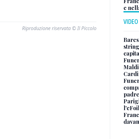
Franc
e nell
VIDEO
Riproduzione riservata © Il Piccolo
Baresi
string
capit
Funer
Maldin
Cardi
Funera
compag
padre,
Parigi
l'eFoi
Franco
davan