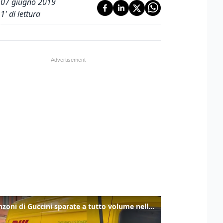
07 giugno 2019
1
' di lettura
Le canzoni di Guccini sparate a tutto volume nella strada dove abitava