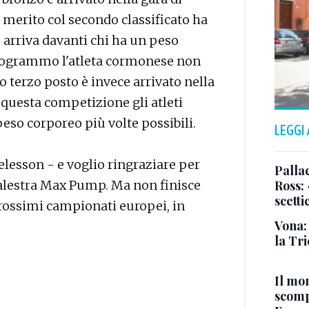
 merito col secondo classificato ha
, arriva davanti chi ha un peso
hilogrammo l'atleta cormonese non
ro terzo posto è invece arrivato nella
n questa competizione gli atleti
peso corporeo più volte possibili.
LEGGI
lesson - e voglio ringraziare per
Pallac
a palestra Max Pump. Ma non finisce
Ross:
scetti
rossimi campionati europei, in
Vona:
la Tri
Il mo
scomp