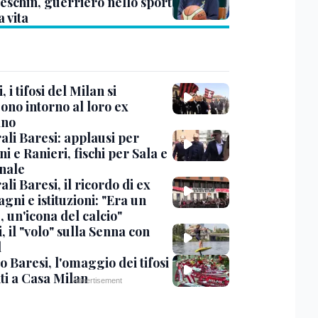
eschin, guerriero nello sport
a vita
, i tifosi del Milan si
ono intorno al loro ex
ano
ali Baresi: applausi per
i e Ranieri, fischi per Sala e
nale
li Baresi, il ricordo di ex
ni e istituzioni: "Era un
 un'icona del calcio"
, il "volo" sulla Senna con
l
 Baresi, l'omaggio dei tifosi
ti a Casa Milan