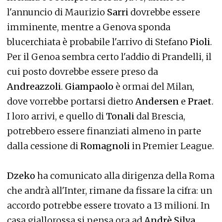
l'annuncio di Maurizio
Sarri
dovrebbe essere
imminente, mentre a Genova sponda
blucerchiata è probabile l'arrivo di Stefano
Pioli
.
Per il Genoa sembra certo l'addio di Prandelli, il
cui posto dovrebbe essere preso da
Andreazzoli
.
Giampaolo
è ormai del Milan,
dove vorrebbe portarsi dietro
Andersen
e
Praet
.
I loro arrivi, e quello di
Tonali
dal Brescia,
potrebbero essere finanziati almeno in parte
dalla cessione di
Romagnoli
in Premier League.
Dzeko
ha comunicato alla dirigenza della Roma
che andrà all'Inter, rimane da fissare la cifra: un
accordo potrebbe essere trovato a 13 milioni. In
casa giallorossa si pensa ora ad
Andrè Silva