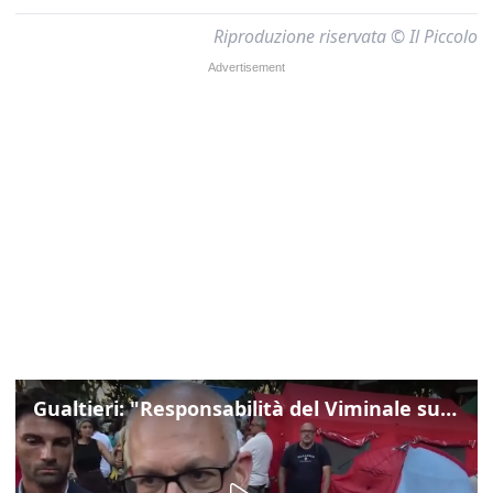
Riproduzione riservata © Il Piccolo
Gualtieri: "Responsabilità del Viminale su Spin Time? La posizione dei partiti è nota"