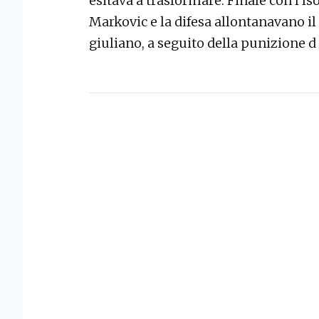
esitava a trasformare. Finale con l’I
Markovic e la difesa allontanavano il
giuliano, a seguito della punizione d