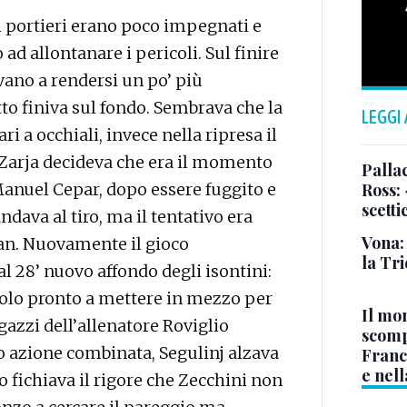
i portieri erano poco impegnati e
ad allontanare i pericoli. Sul finire
avano a rendersi un po’ più
otto finiva sul fondo. Sembrava che la
LEGGI
i a occhiali, invece nella ripresa il
 Zarja decideva che era il momento
Pallac
’ Manuel Cepar, dopo essere fuggito e
Ross:
scetti
ndava al tiro, ma il tentativo era
Vona:
ian. Nuovamente il gioco
la Tri
 28’ nuovo affondo degli isontini:
olo pronto a mettere in mezzo per
Il mo
gazzi dell’allenatore Roviglio
scomp
o azione combinata, Segulinj alzava
Franc
e nell
tro fichiava il rigore che Zecchini non