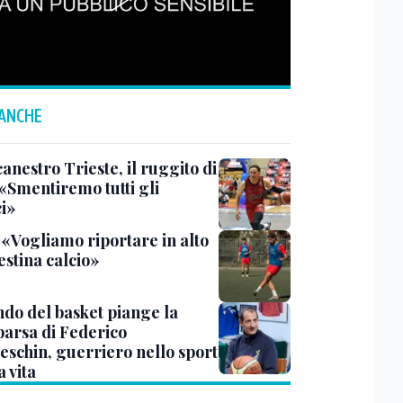
 ANCHE
anestro Trieste, il ruggito di
 «Smentiremo tutti gli
ci»
 «Vogliamo riportare in alto
estina calcio»
ndo del basket piange la
arsa di Federico
eschin, guerriero nello sport
a vita