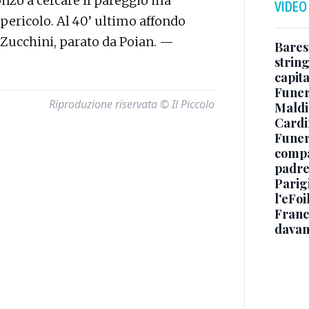
sonzo a cercare il pareggio ma
VIDEO
 pericolo. Al 40’ ultimo affondo
 Zucchini, parato da Poian. —
Baresi
string
capit
Funer
Riproduzione riservata © Il Piccolo
Maldin
Cardi
Funera
compag
padre,
Parigi
l'eFoi
Franco
davan