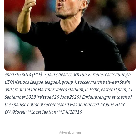
epa07658014 (FILE) - Spain's head coach Luis Enrique reacts during a
UEFA Nations League, league A, group 4, soccer match between Spain
and Croatia at the Martinez Valero stadium, in Elche, eastern Spain, 11
September 2018 (reissued 19 June 2019). Enrique resigns as coach of
the Spanish national soccer team it was announced 19 June 2019.
EPA/Morell *** Local Caption *** 54618719