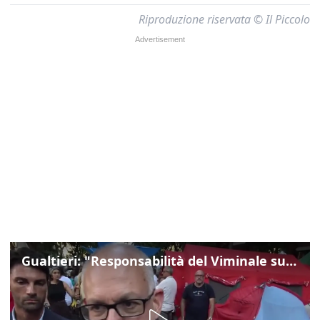
Riproduzione riservata © Il Piccolo
Gualtieri: "Responsabilità del Viminale su Spin Time? La posizione dei partiti è nota"