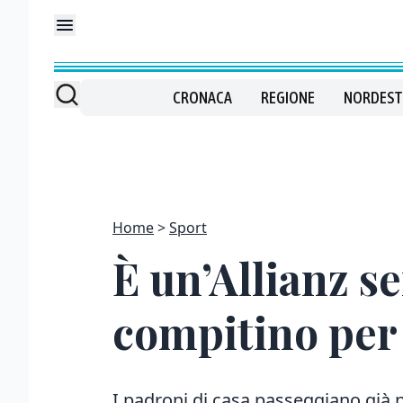
CRONACA
REGIONE
NORDEST
Home
Sport
È un’Allianz se
compitino per 
I padroni di casa passeggiano già ne