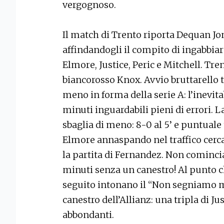
vergognoso.
Il match di Trento riporta Dequan Jon
affindandogli il compito di ingabbiare 
Elmore, Justice, Peric e Mitchell. Tren
biancorosso Knox. Avvio bruttarello t
meno in forma della serie A: l’inevi
minuti inguardabili pieni di errori.
sbaglia di meno: 8-0 al 5’ e puntua
Elmore annaspando nel traffico cerca
la partita di Fernandez. Non comincia 
minuti senza un canestro! Al punto ch
seguito intonano il “Non segniamo m
canestro dell’Allianz: una tripla di 
abbondanti.