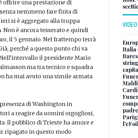
 è offrire una prestazione di
scetti
 senza nemmeno fare finta di
ieri si è aggregato alla truppa
VIDEO
 Non è ancora tesserato e quindi
o, il 5 gennaio. Nel frattempo terrà
Europe
 Già, perché a questo punto chi va
Italia
Baresi
. Nell’intervallo il presidente Mario
string
 Dalmasson ma tra tecnico e squadra
capit
Funer
non ha mai avuto una simile armata
Maldin
Cardi
Funera
compag
a presenza di Washington in
padre,
ori a reagire da uomini orgogliosi,
Parigi
a. Il pubblico di Trieste ha amore e
l'eFoi
nir ripagato in questo modo