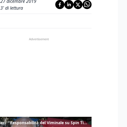
27 dicembre 2019
3
' di lettura
Gualtieri: "Responsabilità del Viminale su Spin Time? La posizione dei partiti è nota"