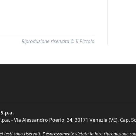
Riproduzione riservata © Il Piccolo
S.p.a.
p.a. - Via Alessandro Poerio, 34, 30171 Venezia (VE). Cap. So
dei testi sono riservati. È espressamente vietata la loro riproduzione co