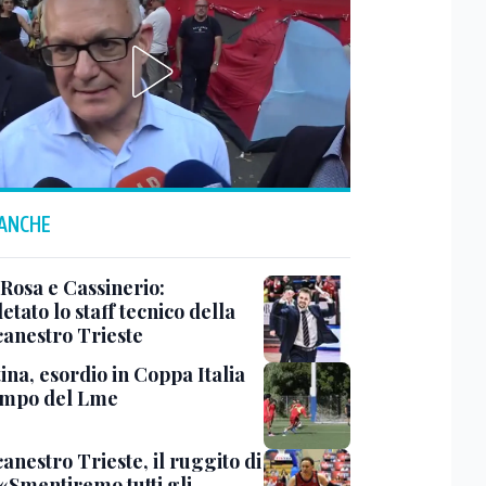
 ANCHE
 Rosa e Cassinerio:
tato lo staff tecnico della
canestro Trieste
ina, esordio in Coppa Italia
ampo del Lme
anestro Trieste, il ruggito di
 «Smentiremo tutti gli