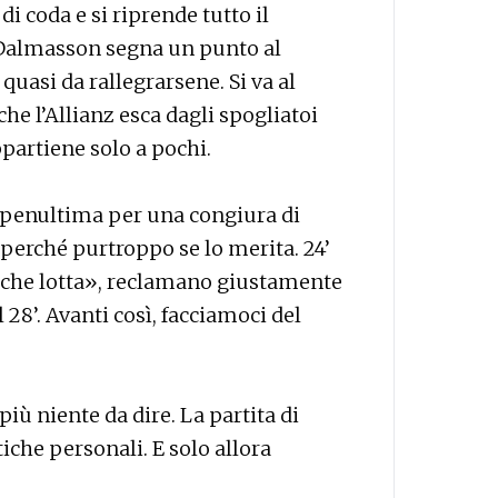
di coda e si riprende tutto il
i Dalmasson segna un punto al
uasi da rallegrarsene. Si va al
che l’Allianz esca dagli spogliatoi
ppartiene solo a pochi.
a penultima per una congiura di
perché purtroppo se lo merita. 24’
 che lotta», reclamano giustamente
l 28’. Avanti così, facciamoci del
iù niente da dire. La partita di
stiche personali. E solo allora