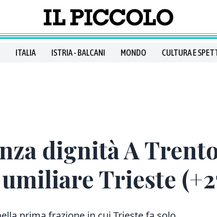
ITALIA
ISTRIA - BALCANI
MONDO
CULTURA E SPET
nza dignità A Trento
umiliare Trieste (+2
lla prima frazione in cui Trieste fa solo