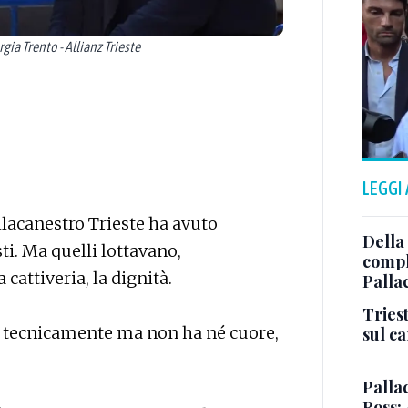
gia Trento - Allianz Trieste
LEGGI
llacanestro Trieste ha avuto
Della
i. Ma quelli lottavano,
comple
cattiveria, la dignità.
Palla
Triest
sa tecnicamente ma non ha né cuore,
sul c
Pallac
Ross: