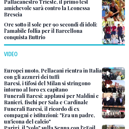
Pallacanestro Trieste, il primo test
amichevole sarà contro la Leonessa
Brescia
Ore sotto il sole per 90 secondi di idoli:
l'amabile follia per il Barcellona
conquista Buttrio
VIDEO
Europei nuoto, Pellacani rientra in Italia
con gli azzurri dei tuffi
Baresi, i tifosi del Milan si stringono
intorno al loro ex capitano
Funerali Baresi: applausi per Maldini e
Ranieri, fischi per Sala e Cardinale
Funerali Baresi, il ricordo di ex
compagni e istituzioni: "Era un padre,
un'icona del calcio"
Parigi, il "volo" sulla Senna con l'eFoil