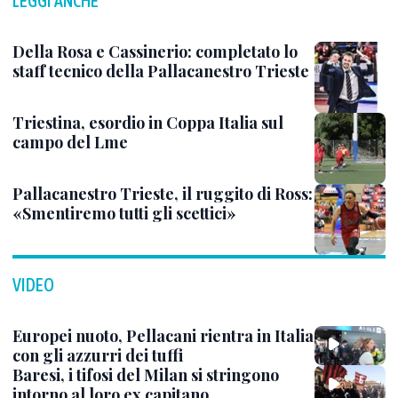
LEGGI ANCHE
Della Rosa e Cassinerio: completato lo
staff tecnico della Pallacanestro Trieste
Triestina, esordio in Coppa Italia sul
campo del Lme
Pallacanestro Trieste, il ruggito di Ross:
«Smentiremo tutti gli scettici»
VIDEO
Europei nuoto, Pellacani rientra in Italia
con gli azzurri dei tuffi
Baresi, i tifosi del Milan si stringono
intorno al loro ex capitano