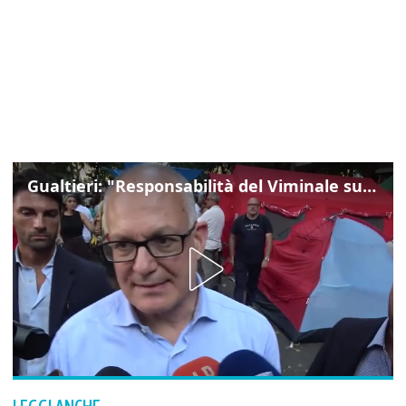
Gualtieri: "Responsabilità del Viminale su Spin Time? La posizione dei partiti è nota"