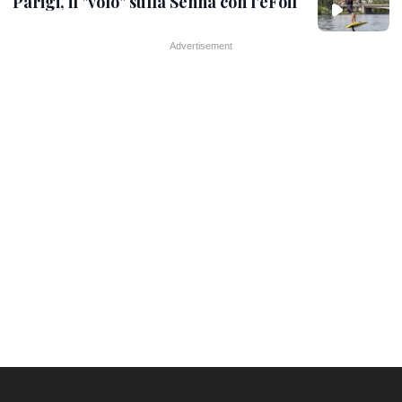
Parigi, il "volo" sulla Senna con l'eFoil