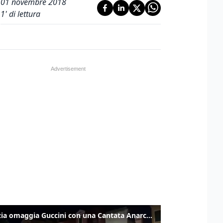
01 novembre 2018
1
' di lettura
Venezia omaggia Guccini con una Cantata Anarchica in campo Santa Margherita