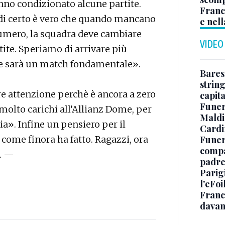
nno condizionato alcune partite.
Franc
 di certo è vero che quando mancano
e nell
numero, la squadra deve cambiare
VIDEO
tite. Speriamo di arrivare più
he sarà un match fondamentale».
Baresi
string
re attenzione perchè è ancora a zero
capit
Funer
 molto carichi all’Allianz Dome, per
Maldin
ia». Infine un pensiero per il
Cardi
Funera
ome finora ha fatto. Ragazzi, ora
compag
». —
padre,
Parigi
l'eFoi
Franco
davan