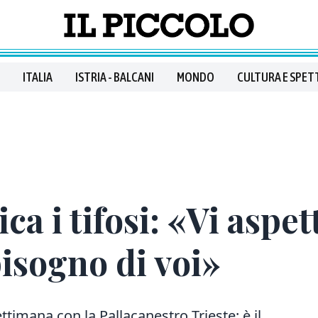
ITALIA
ISTRIA - BALCANI
MONDO
CULTURA E SPET
a i tifosi: «Vi aspet
isogno di voi»
mana con la Pallacanestro Trieste: è il