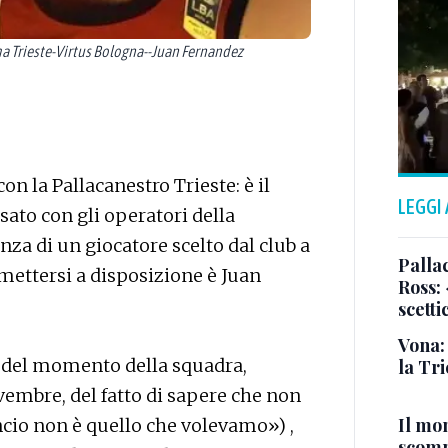
a Trieste-Virtus Bologna--Juan Fernandez
 la Pallacanestro Trieste: è il
LEGGI
ssato con gli operatori della
za di un giocatore scelto dal club a
Pallac
mettersi a disposizione è Juan
Ross:
scetti
Vona:
la del momento della squadra,
la Tri
embre, del fatto di sapere che non
Il mo
cio non è quello che volevamo») ,
scomp