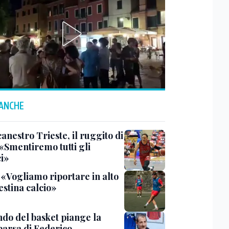
 ANCHE
anestro Trieste, il ruggito di
 «Smentiremo tutti gli
ci»
 «Vogliamo riportare in alto
estina calcio»
ndo del basket piange la
arsa di Federico