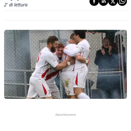
2
' di lettura