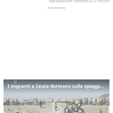
Riproduzione riservata © Il Piccolo
I migranti a Ceuta dormono sulla spiaggia: "Vogliamo entrare in Europa"