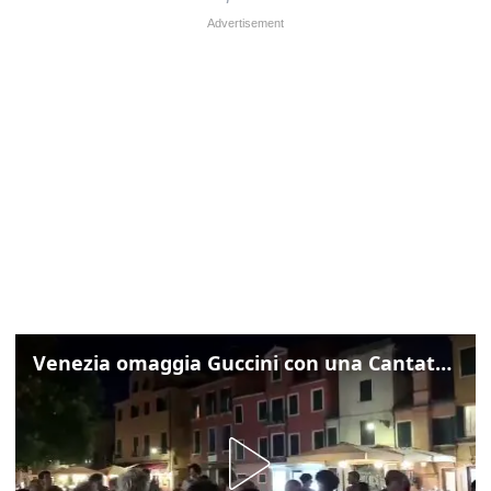
Venezia omaggia Guccini con una Cantata Anarchica in campo Santa Margherita